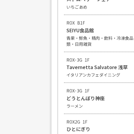
いちごあめ
ROX
B1F
SEIYU食品館
青果・鮮魚・精肉・飲料・冷凍食品
類・日用雑貨
ROX･3G
1F
Tavernetta Salvatore 浅草
イタリアンカフェダイニング
ROX･3G
1F
どうとんぼり神座
ラーメン
ROX2G
1F
ひとにぎり