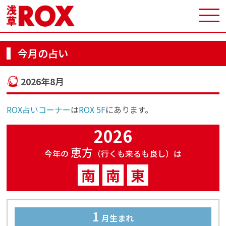
今月の占い
2026年8月
ROX占いコーナー
は
ROX 5F
にあります。
2026
恵方
今年の
（行くも来るも良し）は
南
南
東
1
月生まれ